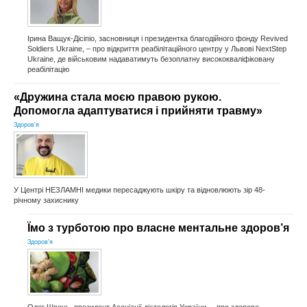
Ірина Ващук-Дісіпіо, засновниця і президентка благодійного фонду Revived
Soldiers Ukraine, – про відкриття реабілітаційного центру у Львові NextStep
Ukraine, де військовим надаватимуть безоплатну висококваліфіковану
реабілітацію
«Дружина стала моєю правою рукою.
Допомогла адаптуватися і прийняти травму»
Здоров'я
У Центрі НЕЗЛАМНІ медики пересаджують шкіру та відновлюють зір 48-
річному захиснику
Їмо з турботою про власне ментальне здоров’я
Здоров'я
Олег Швець, президент Асоціації дієтологів України, – про здорове