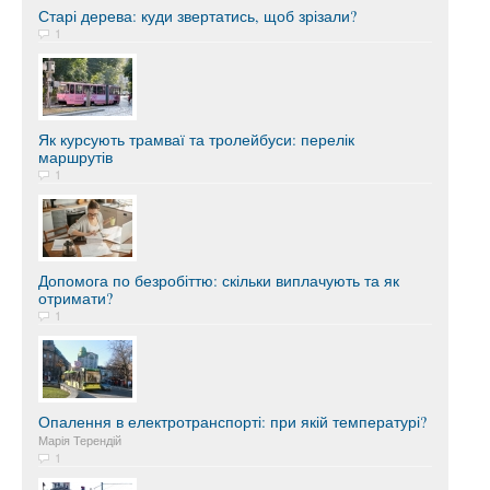
Старі дерева: куди звертатись, щоб зрізали?
1
Як курсують трамваї та тролейбуси: перелік
маршрутів
1
Допомога по безробіттю: скільки виплачують та як
отримати?
1
Опалення в електротранспорті: при якій температурі?
Марія Терендій
1