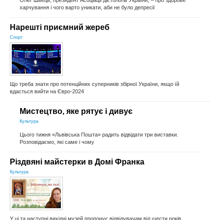
харчування і чого варто уникати, аби не було депресії
Нарешті приємний жереб
Спорт
Що треба знати про потенційних суперників збірної України, якщо їй
вдасться вийти на Євро-2024
Мистецтво, яке рятує і дивує
Культура
Цього тижня «Львівська Пошта» радить відвідати три виставки.
Розповідаємо, які саме і чому
Різдвяні майстерки в Домі Франка
Культура
У ці та наступні вихідні музей пропонує відвідувачам від шести років