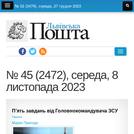
№ 52 (2479), середа, 27 грудня 2023
Про газету
Редакція
Автори
Реклама
Архів
ЛЬВІВ
УКРАЇНА
№ 45 (2472), середа, 8
ЕКОНОМІКА
листопада 2023
ПОЛІТИКА
СВІТ
СУСПІЛЬСТВО
П’ять завдань від Головнокомандувача ЗСУ
ЗДОРОВ'Я
Україна
Марко Пригода
НАУКА