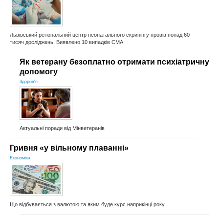
Львівський регіональний центр неонатального скринінгу провів понад 60
тисяч досліджень. Виявлено 10 випадків СМА
Як ветерану безоплатно отримати психіатричну
допомогу
Здоров'я
Актуальні поради від Мінветеранів
Гривня «у вільному плаванні»
Економіка
Що відбувається з валютою та яким буде курс наприкінці року