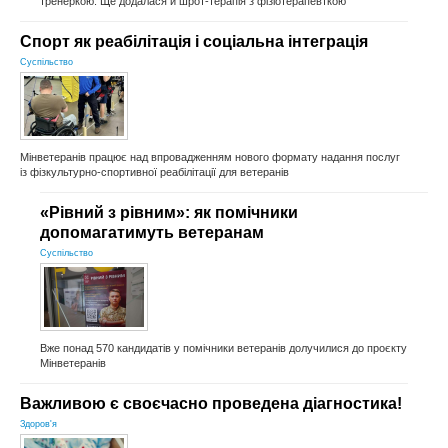
тренеркою. Ще додалася й шрот-терапія з фізіотерапевткою
Спорт як реабілітація і соціальна інтеграція
Суспільство
Мінветеранів працює над впровадженням нового формату надання послуг
із фізкультурно-спортивної реабілітації для ветеранів
«Рівний з рівним»: як помічники
допомагатимуть ветеранам
Суспільство
Вже понад 570 кандидатів у помічники ветеранів долучилися до проєкту
Мінветеранів
Важливою є своєчасно проведена діагностика!
Здоров'я