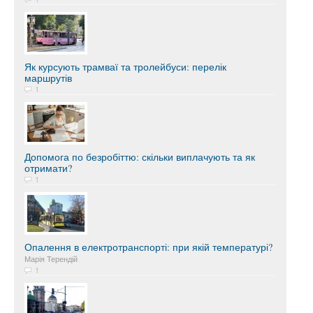
Як курсують трамваї та тролейбуси: перелік
маршрутів
1
Допомога по безробіттю: скільки виплачують та як
отримати?
1
Опалення в електротранспорті: при якій температурі?
Марія Терендій
1