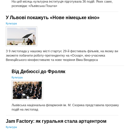
На цей місяць культурна інституція підготувала 36 подій. Яких саме,
розповідає «Львівська Пошта»
У Львові покажуть «Нове німецьке кіно»
Культура
З 9 листопада у нашому місті стартує 29-й фестиваль фільмів, на якому ви
зможете побачити роботу-претендентку на «Оскар», кіно-учасника
Венеційського кінофестивалю та нове творіння Віма Вендерса
Від Дебюссі до Фроляк
Культура
Львівська національна філармонія ім. М. Скорика представила програму
подій на листопад
Jam Factory: як гуральня стала артцентром
Культура