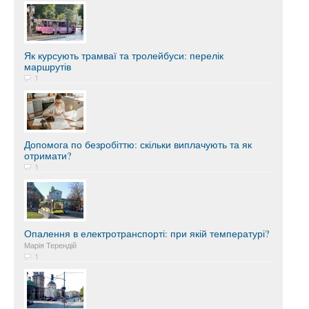
Як курсують трамваї та тролейбуси: перелік
маршрутів
1
Допомога по безробіттю: скільки виплачують та як
отримати?
1
Опалення в електротранспорті: при якій температурі?
Марія Терендій
1