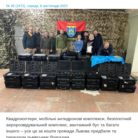
КУЛЬТУРА
№ 45 (2472), середа, 8 листопада 2023
СПОРТ
ОПИТУВАННЯ
Квадрокоптери, мобільні антидронові комплекси, безпілотний
аеророзвідувальний комплекс, вантажний бус та багато
іншого – усе це за кошти громади Львова придбали та
передали львівським бригадам.