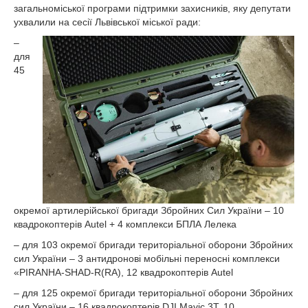
загальноміської програми підтримки захисників, яку депутати
ухвалили на сесії Львівської міської ради:
–
для
45
окремої артилерійської бригади Збройних Сил України – 10
квадрокоптерів Autel + 4 комплекси БПЛА Лелека
– для 103 окремої бригади територіальної оборони Збройних
сил України – 3 антидронові мобільні переносні комплекси
«PIRANHA-SHAD-R(RA), 12 квадрокоптерів Autel
– для 125 окремої бригади територіальної оборони Збройних
сил України – 16 квадрокоптерів DJI Mavic 3T, 10