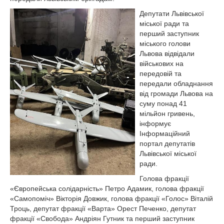
Депутати Львівської
міської ради та
перший заступник
міського голови
Львова відвідали
військових на
передовій та
передали обладнання
від громади Львова на
суму понад 41
мільйон гривень,
інформує
Інформаційний
портал депутатів
Львівської міської
ради.
Голова фракції
«Європейська солідарність» Петро Адамик, голова фракції
«Самопоміч» Вікторія Довжик, голова фракції «Голос» Віталій
Троць, депутат фракції «Варта» Орест Печенко, депутат
фракції «Свобода» Андріян Гутник та перший заступник