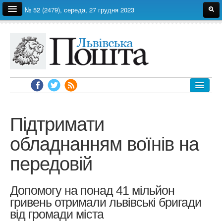
№ 52 (2479), середа, 27 грудня 2023
Про газету
Редакція
Автори
Реклама
Архів
ЛЬВІВ
УКРАЇНА
Підтримати
ЕКОНОМІКА
обладнанням воїнів на
ПОЛІТИКА
передовій
СВІТ
СУСПІЛЬСТВО
Допомогу на понад 41 мільйон
ЗДОРОВ'Я
гривень отримали львівські бригади
НАУКА
від громади міста