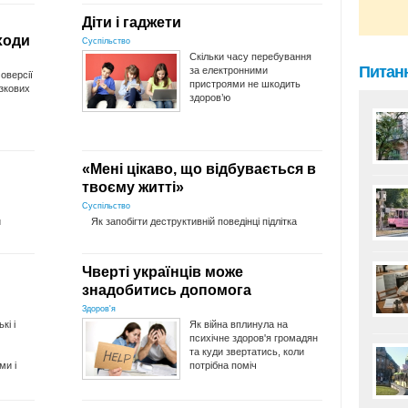
Діти і гаджети
ходи
Суспільство
Скільки часу перебування
Питанн
за електронними
оверсії
пристроями не шкодить
язкових
здоров’ю
«Мені цікаво, що відбувається в
твоєму житті»
Суспільство
и
Як запобігти деструктивній поведінці підлітка
Чверті українців може
знадобитись допомога
Здоров'я
кі і
Як війна вплинула на
психічне здоров'я громадян
та куди звертатись, коли
ми і
потрібна поміч