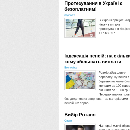
Протезування в Україні є
безоплатним!
Здоров'я
В Україні працює «га
лінія» з питань
протезування кінціво
177-68-397
Індексація пенсій: на скільк
кому збільшать виплати
Економіка
Розмір збільшення
перерахунку пенсії з
березня не може бут
меншим за 100 гриве
більшим за 1 500 грн
Перерахування пров
без додаткових звернень – за матеріалами
пенсійних справ
Вибір Ротаня
Спорт
На перші матчі збірно