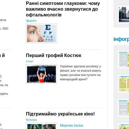
Ранні симптоми глаукоми: чому
важливо вчасно звернутися до
офтальмологів
ряча
Здоров'я
к: 050-
Інфог
и й
Перший трофей Костюк
Спорт
Українка здолала росіянку у
фіналі, але чи взагалі мають
право росіяни виступати на
 1
міжнародній арені?
и
нь та
.
одять
Підтримаймо українське кіно!
Культура
ї
Марічка Ільїна