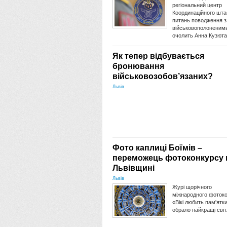
регіональний центр
Координаційного шта
питань поводження з
військовополоненими
очолить Анна Кузюта
Як тепер відбувається
бронювання
військовозобов’язаних?
Львів
Фото каплиці Боїмів –
переможець фотоконкурсу 
Львівщині
Львів
Журі щорічного
міжнародного фоток
«Вікі любить пам'ятк
обрало найкращі сві