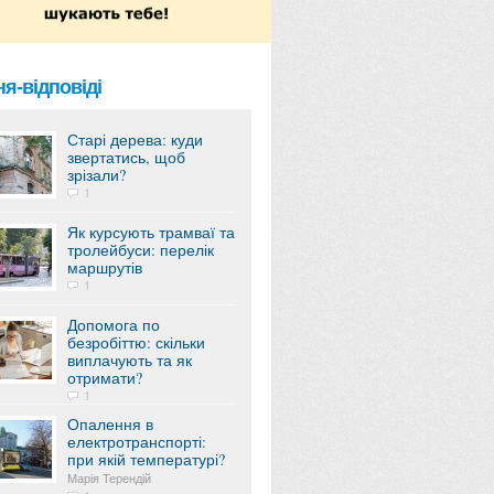
я-відповіді
Старі дерева: куди
звертатись, щоб
зрізали?
1
Як курсують трамваї та
тролейбуси: перелік
маршрутів
1
Допомога по
безробіттю: скільки
виплачують та як
отримати?
1
Опалення в
електротранспорті:
при якій температурі?
Марія Терендій