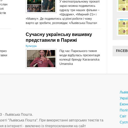
.о
У кінотеатральному прокаті
услан
зараз можна подивитись
олі
одразу три наших фільми –
стів
«Щедрик», «Мирний-21» і
«Мавку». Де подивитись ці різні роботи і чому
варто це зробити, розповідає «Львівська Пошта»
Сучасну українську вишивку
представили в Парижі
Культура
FACE
 приз
Під час Паризького тижня
тавки
моди відбулась презентація
колекції бренду Karavanska
Umanska
Львів
Укра
Екон
Полі
3 - Львівська Поштa.
Світ
зеті "Львівська Пошта". При використанні авторських текстів та
Сусп
я в інтернеті - виключно із гіперпосиланням на сайт