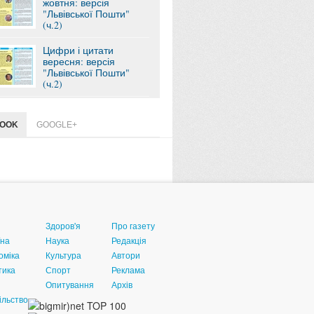
жовтня: версія
"Львівської Пошти"
(ч.2)
Цифри і цитати
вересня: версія
"Львівської Пошти"
(ч.2)
BOOK
GOOGLE+
Здоров'я
Про газету
їна
Наука
Редакція
оміка
Культура
Автори
тика
Спорт
Реклама
Опитування
Архів
ільство