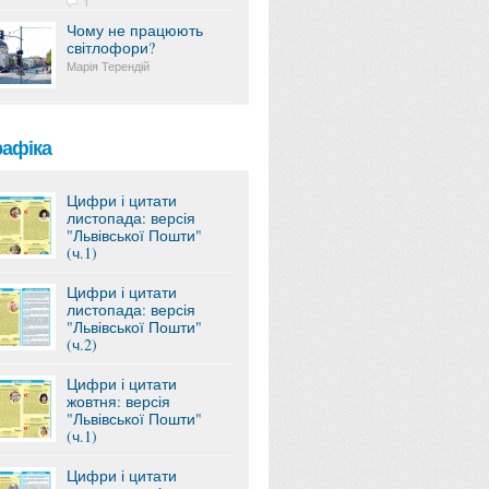
1
Чому не працюють
світлофори?
Марія Терендій
рафіка
Цифри і цитати
листопада: версія
"Львівської Пошти"
(ч.1)
Цифри і цитати
листопада: версія
"Львівської Пошти"
(ч.2)
Цифри і цитати
жовтня: версія
"Львівської Пошти"
(ч.1)
Цифри і цитати