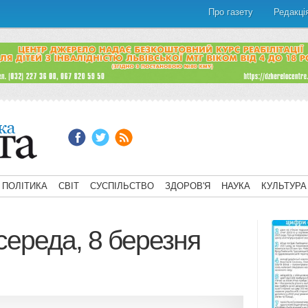
Про газету
Редакці
ПОЛІТИКА
СВІТ
СУСПІЛЬСТВО
ЗДОРОВ'Я
НАУКА
КУЛЬТУРА
середа, 8 березня