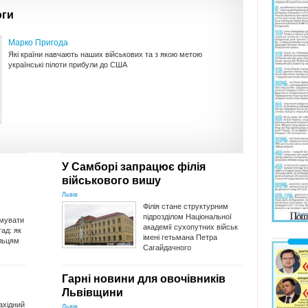
оги
Марко Пригода
Які країни навчають наших військових та з якою метою
українські пілоти прибули до США
У Самборі запрацює філія
військового вишу
Львів
Філія стане структурним
підрозділом Національної
мувати
академії сухопутних військ
ад: як
імені гетьмана Петра
льцям
Сагайдачного
Гарні новини для овочівників
Львівщини
ахідний
Львів