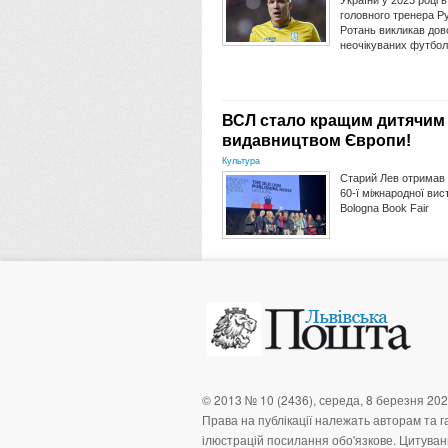
України у 2023 році в
головного тренера Р
Ротань викликав дов
неочікуваних футболі
ВСЛ стало кращим дитячим
видавництвом Європи!
Культура
Старий Лев отримав
60-ї міжнародної вис
Bologna Book Fair
© 2013 № 10 (2436), середа, 8 березня 202
Права на публікації належать авторам та га
ілюстрацій посилання обо'язкове. Цитуванн