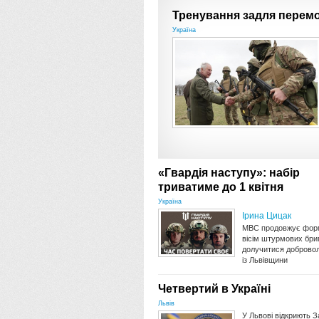
Тренування задля перем
Україна
«Гвардія наступу»: набір
триватиме до 1 квітня
Україна
Ірина Цицак
МВС продовжує фор
вісім штурмових бриг
долучитися доброво
із Львівщини
Четвертий в Україні
Львів
У Львові відкриють З