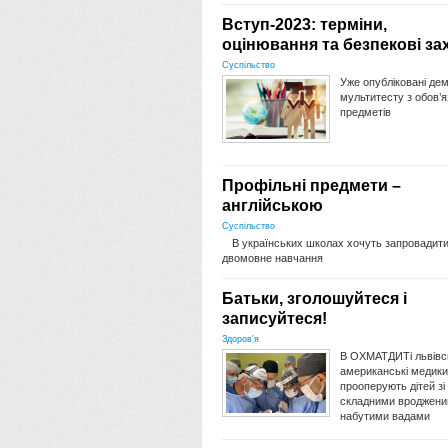
Вступ-2023: терміни,
оцінювання та безпекові за
Суспільство
Уже опубліковані дем
мультитесту з обов’
предметів
Профільні предмети –
англійською
Суспільство
В українських школах хочуть запровадит
двомовне навчання
Батьки, зголошуйтеся і
записуйтеся!
Здоров'я
В ОХМАТДИТі львівсь
американські медики
прооперують дітей зі
складними вроджени
набутими вадами