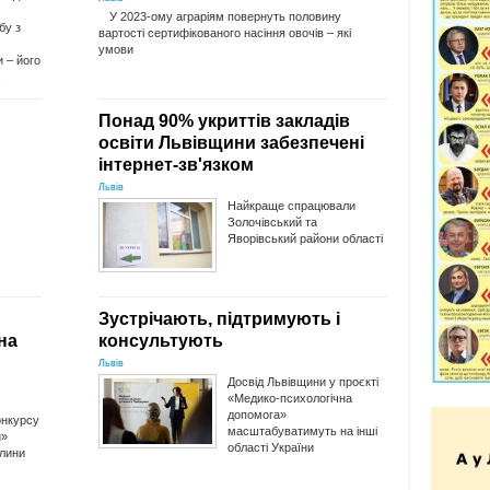
У 2023-ому аграріям повернуть половину
бу з
вартості сертифікованого насіння овочів – які
умови
 – його
Понад 90% укриттів закладів
освіти Львівщини забезпечені
інтернет-зв'язком
Львів
Найкраще спрацювали
Золочівський та
Яворівський райони області
Зустрічають, підтримують і
на
консультують
Львів
Досвід Львівщини у проєкті
«Медико-психологічна
допомога»
онкурсу
масштабуватимуть на інші
и»
області України
тлини