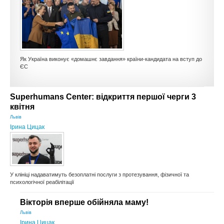
КУЛЬТУРА
СПОРТ
ОПИТУВАННЯ
Як Україна виконує «домашнє завдання» країни-кандидата на вступ до
ЄС
Superhumans Center: відкриття першої черги 3
квітня
Львів
Ірина Цицак
У клініці надаватимуть безоплатні послуги з протезування, фізичної та
психологічної реабілітації
Вікторія вперше обійняла маму!
Львів
Ірина Цицак