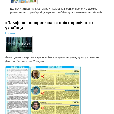
Що почитати дітям і з дітьми? «Львівська Пошта» пропонує добірку
різноманітних прем’єр від видавництва Vivat для маленьких читайликів
«Памфір»: непересічна історія пересічного
українця
Культура
Львів одним із перших в країні побачить довгоочікувану драму сценарію
Дмитра Сухолиткого-Собчука