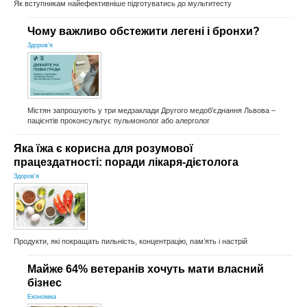
Як вступникам найефективніше підготуватись до мультитесту
Чому важливо обстежити легені і бронхи?
Здоров'я
Містян запрошують у три медзаклади Другого медоб’єднання Львова –
пацієнтів проконсультує пульмонолог або алерголог
Яка їжа є корисна для розумової
працездатності: поради лікаря-дієтолога
Здоров'я
Продукти, які покращать пильність, концентрацію, пам’ять і настрій
Майже 64% ветеранів хочуть мати власний
бізнес
Економіка