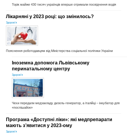
Торік майже 430 тисяч українців вперше отримали посвідчення водія
Лікарняні у 2023 році: що змінилось?
Здоров'я
Пояснення роботодавцям від Міністерства соціальної політики України
Іноземна допомога Львівському
перинатальному центру
Здоров'я
Чехи передали медзакладу дизель-генератор, а італійці – інкубатор для
«поспішайок»
Програма «Доступні ліки»: які медпрепарати
мають з’явитися у 2023-ому
Здоров'я