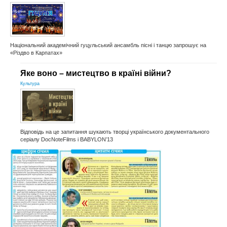
Національний академічний гуцульський ансамбль пісні і танцю запрошує на
«Різдво в Карпатах»
Яке воно – мистецтво в країні війни?
Культура
Відповідь на це запитання шукають творці українського документального
серіалу DocNoteFilms і BABYLON’13