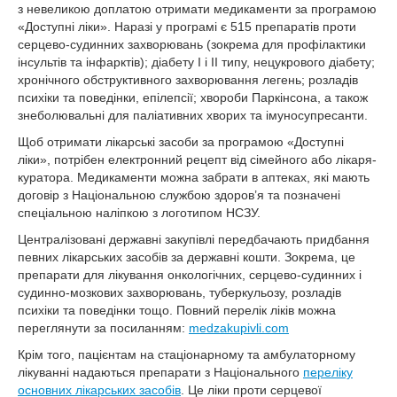
з невеликою доплатою отримати медикаменти за програмою
«Доступні ліки». Наразі у програмі є 515 препаратів проти
серцево-судинних захворювань (зокрема для профілактики
інсультів та інфарктів); діабету І і ІІ типу, нецукрового діабету;
хронічного обструктивного захворювання легень; розладів
психіки та поведінки, епілепсії; хвороби Паркінсона, а також
знеболювальні для паліативних хворих та імуносупресанти.
Щоб отримати лікарські засоби за програмою «Доступні
ліки», потрібен електронний рецепт від сімейного або лікаря-
куратора. Медикаменти можна забрати в аптеках, які мають
договір з Національною службою здоров’я та позначені
спеціальною наліпкою з логотипом НСЗУ.
Централізовані державні закупівлі передбачають придбання
певних лікарських засобів за державні кошти. Зокрема, це
препарати для лікування онкологічних, серцево-судинних і
судинно-мозкових захворювань, туберкульозу, розладів
психіки та поведінки тощо. Повний перелік ліків можна
переглянути за посиланням:
medzakupivli.com
Крім того, пацієнтам на стаціонарному та амбулаторному
лікуванні надаються препарати з Національного
переліку
основних лікарських засобів
. Це ліки проти серцевої