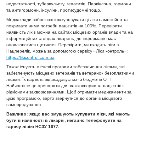
недостатності, туберкульозу, гепатитів, Паркінсона, гормони
та антигормони, інсуліни, протисудомні тощо.
Медзаклади зобов’язані закуповувати ці ліки самостійно та
покривати ними потреби пацієнтів на 100%. Перевірити
наявність ліків можна на сайтах місцевих органів влади та на
інформаційних стендах лікарень, де інформація має
оновлюватися щотижня. Перевірити, чи входять ліки в
Нацперелік, можна за допомогою сервісу «Ліки контроль»:
https://likicontrol.com.ua
.
Також існують місцеві програми забезпечення ліками, які
забезпечують місцевих ветеранів та ветеранок безоплатними
ліками. Їх вартість відшкодовується з бюджетів ОТГ.
Найчастіше це препарати для важкохворих та пацієнтів з
рідкісними захворюваннями. Щоб отримати медикаменти за
цією програмою, варто звернутися до органів місцевого
самоврядування.
Важливо: якщо вас змушують купувати ліки, які мають
бути в наявності в лікарні, негайно телефонуйте на
гарячу лінію НСЗУ 1677.