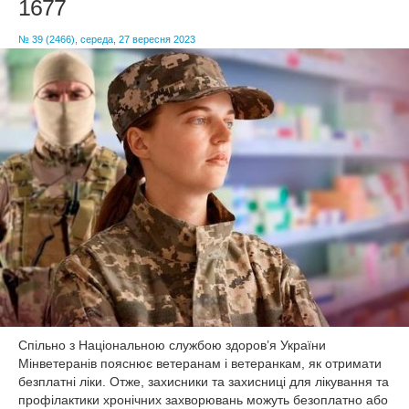
1677
КУЛЬТУРА
СПОРТ
№ 39 (2466), середа, 27 вересня 2023
ОПИТУВАННЯ
Спільно з Національною службою здоров’я України
Мінветеранів пояснює ветеранам і ветеранкам, як отримати
безплатні ліки. Отже, захисники та захисниці для лікування та
профілактики хронічних захворювань можуть безоплатно або