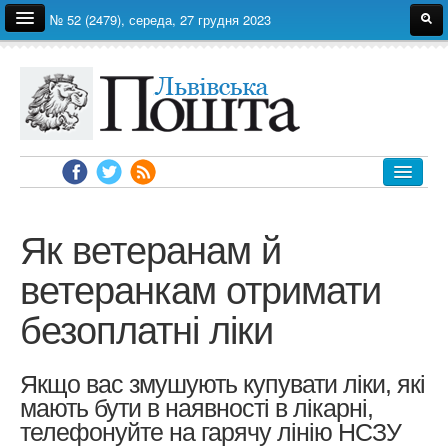
№ 52 (2479), середа, 27 грудня 2023
Про газету
Редакція
Автори
Реклама
Архів
ЛЬВІВ
УКРАЇНА
Як ветеранам й
ЕКОНОМІКА
ветеранкам отримати
ПОЛІТИКА
безоплатні ліки
СВІТ
СУСПІЛЬСТВО
Якщо вас змушують купувати ліки, які
ЗДОРОВ'Я
мають бути в наявності в лікарні,
НАУКА
телефонуйте на гарячу лінію НСЗУ