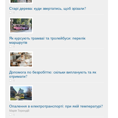
Старі дерева: куди звертатись, щоб зрізали?
1
Як курсують трамваї та тролейбуси: перелік
маршрутів
1
Допомога по безробіттю: скільки виплачують та як
отримати?
1
Опалення в електротранспорті: при якій температурі?
Марія Терендій
1