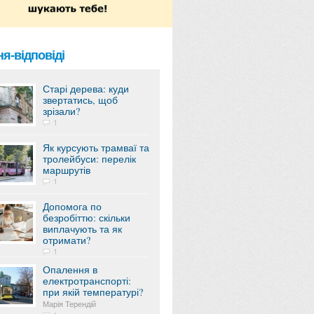
я-відповіді
Старі дерева: куди
звертатись, щоб
зрізали?
1
Як курсують трамваї та
тролейбуси: перелік
маршрутів
1
Допомога по
безробіттю: скільки
виплачують та як
отримати?
1
Опалення в
електротранспорті:
при якій температурі?
Марія Терендій