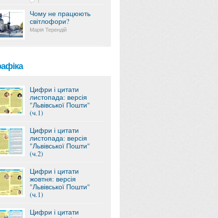
1
Чому не працюють
світлофори?
Марія Терендій
рафіка
Цифри і цитати
листопада: версія
"Львівської Пошти"
(ч.1)
Цифри і цитати
листопада: версія
"Львівської Пошти"
(ч.2)
Цифри і цитати
жовтня: версія
"Львівської Пошти"
(ч.1)
Цифри і цитати