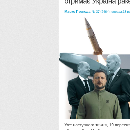
отримає Україна рак
Марко Пригода
№ 37 (2464), середа,13 в
Уже наступного тижня, 19 вересня,