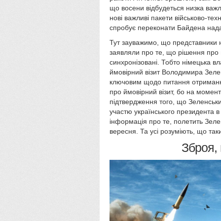
що восени відбудеться низка важл
нові важливі пакети військово-тех
спробує переконати Байдена нада
Тут зауважимо, що представники н
заявляли про те, що рішення про 
синхронізовані. Тобто німецька вл
ймовірний візит Володимира Зеле
ключовим щодо питання отримання
про ймовірний візит, бо на момент
підтвердження того, що Зеленськи
участю українського президента в
інформація про те, полетить Зеле
вересня. Та усі розуміють, що так
Зброя, 