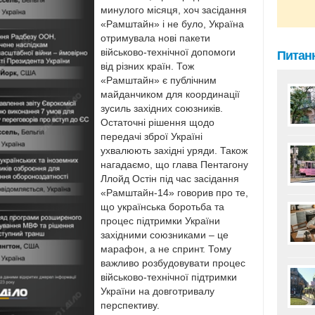
минулого місяця, хоч засідання
«Рамштайн» і не було, Україна
отримувала нові пакети
військово-технічної допомоги
Питанн
від різних країн. Тож
«Рамштайн» є публічним
майданчиком для координації
зусиль західних союзників.
Остаточні рішення щодо
передачі зброї Україні
ухвалюють західні уряди. Також
нагадаємо, що глава Пентагону
Ллойд Остін під час засідання
«Рамштайн-14» говорив про те,
що українська боротьба та
процес підтримки України
західними союзниками – це
марафон, а не спринт. Тому
важливо розбудовувати процес
військово-технічної підтримки
України на довготривалу
перспективу.