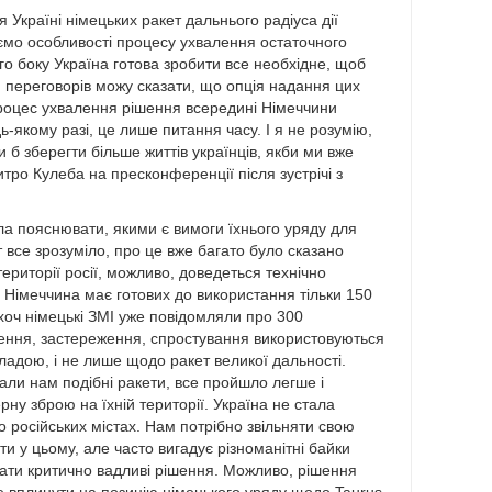
Україні німецьких ракет дальнього радіуса дії
ємо особливості процесу ухвалення остаточного
го боку Україна готова зробити все необхідне, щоб
 переговорів можу сказати, що опція надання цих
процес ухвалення рішення всередині Німеччини
ь-якому разі, це лише питання часу. І я не розумію,
 б зберегти більше життів українців, якби ми вже
тро Кулеба на пресконференції після зустрічі з
ла пояснювати, якими є вимоги їхнього уряду для
ут все зрозуміло, про це вже багато було сказано
території росії, можливо, доведеться технічно
 Німеччина має готових до використання тільки 150
 хоч німецькі ЗМІ уже повідомляли про 300
нення, застереження, спростування використовуються
ладою, і не лише щодо ракет великої дальності.
али нам подібні ракети, все пройшло легше і
ну зброю на їхній території. Україна не стала
 російських містах. Нам потрібно звільняти свою
и у цьому, але часто вигадує різноманітні байки
вати критично вадливі рішення. Можливо, рішення