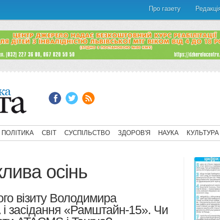
Про газету
Редакці
ПОЛІТИКА
СВІТ
СУСПІЛЬСТВО
ЗДОРОВ'Я
НАУКА
КУЛЬТУРА
лива осінь
ого візиту Володимира
і засідання «Рамштайн-15». Чи