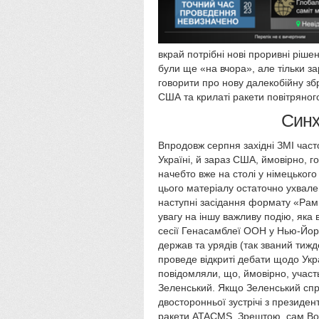
вкрай потрібні нові проривні рішен
були ще «на вчора», але тільки за
говорити про нову далекобійну зб
США та крилаті ракети повітряног
Синх
Впродовж серпня західні ЗМІ част
Україні, й зараз США, ймовірно, 
начебто вже на столі у німецько
цього матеріалу остаточно ухвале
наступні засідання формату «Рам
увагу на іншу важливу подію, яка
сесії Генасамблеї ООН у Нью-Йорк
держав та урядів (так званий тижд
проведе відкриті дебати щодо Укра
повідомляли, що, ймовірно, участ
Зеленський. Якщо Зеленський спр
двосторонньої зустрічі з президен
ракети ATACMS. Зрештою, сам Вол