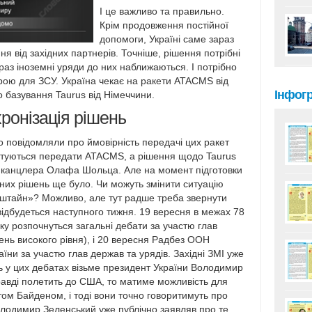
І це важливо та правильно.
Крім продовження постійної
допомоги, Україні саме зараз
ня від західних партнерів. Точніше, рішення потрібні
раз іноземні уряди до них наближаються. І потрібно
рою для ЗСУ. Україна чекає на ракети ATACMS від
Інфог
о базування Taurus від Німеччини.
ронізація рішень
о повідомляли про ймовірність передачі цих ракет
готуються передати ATACMS, а рішення щодо Taurus
го канцлера Олафа Шольца. Але на момент підготовки
них рішень ще було. Чи можуть змінити ситуацію
штайн»? Можливо, але тут радше треба звернути
 відбудеться наступного тижня. 19 вересня в межах 78
у розпочнуться загальні дебати за участю глав
ень високого рівня), і 20 вересня Радбез ООН
їни за участю глав держав та урядів. Західні ЗМІ уже
ь у цих дебатах візьме президент України Володимир
авді полетить до США, то матиме можливість для
том Байденом, і тоді вони точно говоритимуть про
одимир Зеленський уже публічно заявляв про те,