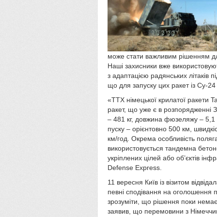
може стати важливим рішенням для
Наші захисники вже використову
з адаптацією радянських літаків п
що для запуску цих ракет із Су-24
«ТТХ німецької крилатої ракети T
ракет, що уже є в розпорядженні 
– 481 кг, довжина фюзеляжу – 5,1
пуску – орієнтовно 500 км, швидкі
км/год. Окрема особливість поляга
використовується тандемна бето
укріплених цілей або об’єктів інф
Defense Express.
11 вересня Київ із візитом відві
певні сподівання на оголошення п
зрозуміти, що рішення поки немає
заявив, що перемовини з Німеччи