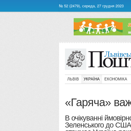
№ 52 (2479), середа, 27 грудня 2023
ЛЬВІВ
УКРАЇНА
ЕКОНОМІКА
«Гаряча» важ
В очікуванні ймовірн
Зеленського до США 