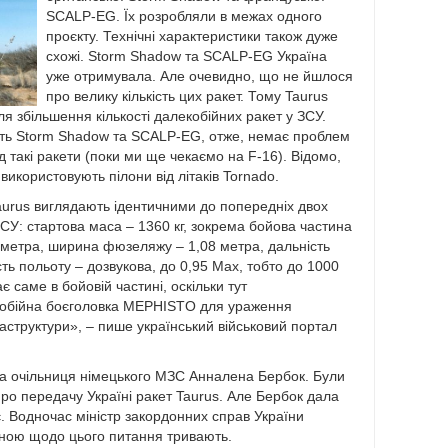
SCALP-EG. Їх розробляли в межах одного
проєкту. Технічні характеристики також дуже
схожі. Storm Shadow та SCALP-EG Україна
уже отримувала. Але очевидно, що не йшлося
про велику кількість цих ракет. Тому Taurus
 збільшення кількості далекобійних ракет у ЗСУ.
ють Storm Shadow та SCALP-EG, отже, немає проблем
ід такі ракети (поки ми ще чекаємо на F-16). Відомо,
 використовують пілони від літаків Tornado.
aurus виглядають ідентичними до попередніх двох
ЗСУ: стартова маса – 1360 кг, зокрема бойова частина
 метра, ширина фюзеляжу – 1,08 метра, дальність
сть польоту – дозвукова, до 0,95 Мах, тобто до 1000
є саме в бойовій частині, оскільки тут
нобійна боєголовка MEPHISTO для ураження
раструктури», – пише український військовий портал
дала очільниця німецького МЗС Анналена Бербок. Були
ро передачу Україні ракет Taurus. Але Бербок дала
. Водночас міністр закордонних справ України
ною щодо цього питання тривають.