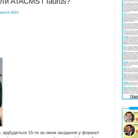
ети ATACMS і Taurus?
ересня 2023
 відбудеться 15-те за ліком засідання у форматі