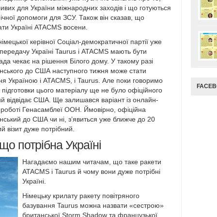
ивих для України міжнародних заходів і що готуються
нічної допомоги для ЗСУ. Також він сказав, що
ти Україні ATACMS восени.
імецької керівної Соціал-демократичної партії уже
передачу Україні Taurus і ATACMS мають бути
ада чекає на рішення Білого дому. У такому разі
нського до США наступного тижня може стати
 Україною і ATACMS, і Taurus. Але поки говоримо
FACE
 підготовки цього матеріалу ще не було офіційного
й відвідає США. Ще залишався варіант із онлайн-
 роботі Генасамблеї ООН. Ймовірно, офіційна
нський до США чи ні, з’явиться уже ближче до 20
ий візит дуже потрібний.
що потрібна Україні
Нагадаємо нашим читачам, що таке ракети
ATACMS і Taurus й чому вони дуже потрібні
Україні.
Німецьку крилату ракету повітряного
базування Taurus можна назвати «сестрою»
британської Storm Shadow та французької