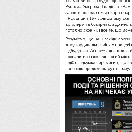
«Рамштайн». Це буде перше таке з
Рустема Умєрова. І надії на «Рамш
заяви тепер вже ексміністра обор
«Рамштайн-15» залишатимуться по
артилерія та боєприпаси до неї, а
потрібно Україні, і все те, що мо
Розуміємо, що наші західні союзни
тому кардинальні зміни у процес
відбудуться. Але все одно цікаво
похвалитися вже наш новий мініс
підіб’є підсумки перемовин, що вж
наочніше продемонструють резуль