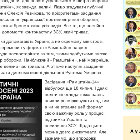
асідання для нового українського міністра оборони
тайн», як завжди, великі. Якщо згадувати публічні
они Олексія Резнікова, то пріоритетами засідання
силення української протиповітряної оборони,
 також бронетехніка усіх видів. Все те, що постійно
же допомогти контрнаступу ЗСУ, який триває.
ки допомагають Україні, а не окремому міністрові,
і перемовин у форматі «Рамштайн» навряд
 буде поспостерігати за тим, якими здобутками зможе
тр оборони. Найближчий «Рамштайн», найімовірніше,
е деякий час тривали. А от вже наступні засідання
тати дипломатичної діяльності Рустема Умєрова.
Засідання «Рамштайн-14»
відбулося ще 18 липня. І деякі
політичні оглядачі вже навіть
почали розмірковувати над тим,
а чи не втрачає цей формат
свою важливу роль у процесі
підтримки України та
посилення ЗСУ. Щодо цього
можна довго дискутувати. Але
зазначимо, що впродовж