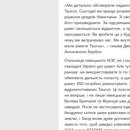
«Ми детально обговорили надання 
Taurus. Сьогодні ми краще розумі
рішення урядом Німеччини. Зі сво
його пришвидшити. За підсумками
ракет залишається відкритою, а 
просувається. Ви зробите це у буд
чому ми витрачаємо час. Ми могли
мали ракети Taurus», – сказав Дми
Анналеною Бербок.
Очільниця німецького МЗС не ста
передачі Україні цих ракет. Але т
раніше: не використовувати їх по 
обмежити дальність польоту, а ще
ракет, 450 потрібно ремонтувати,
відремонтованих Taurus. Ці пояс
не вперше, і не лише німецькою в
Велика Британія та Франція уже д
швидше. Росія не застосувала ядер
бездумно гатити цими ракетами по
землю, і Захід може дуже допомогт
замість того, щоб швидко ухвалю