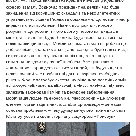
вухах - той і може вирішувати будь-які питання у будь-яких
сферах взагалі. Водночас президент на деякий час буде
захищений від корупційних скандалів та некомпетентних
управлінських рішень Резнікова обіцянками, що новий міністр
вирішить старі проблеми. Ніяких програм дій, ніякого
розуміння що робити, нічого цього у нового кандидата в
міністри, звісно, не буде. Людина буде якось навчатись на
новій найвищій посаді. Можливо намагатиметься робити це
добросовісно, старатиметься, але все одне буде навчатись, і
витрачати час не на ухвалення рішень, а на пошук та
вивчення невідомих для неї проблем. Але ціна такого
«навчання» – кров десятків тисяч людей, які будуть ще на
невизначений час позбавлені давно назрілих необхідних
рішень. Фронт потребує системних рішень та постійних змін,
які можуть здійснити не військові, а тільки політики, від яких
залежать законодавчі зміни та ресурсне забезпечення,
мобілізація людей та економіки. Міноборони – це ключовий
елемент організації війни, а слабка організація – це наша
основна проблема», – таку думку минулого тижня висловив
Юрій Бутусов на своїй сторінці у соцмережі «Фейсбук».