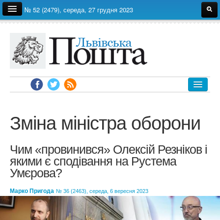
№ 52 (2479), середа, 27 грудня 2023
Про газету
Редакція
Автори
Реклама
Архів
ЛЬВІВ
УКРАЇНА
Зміна міністра оборони
ЕКОНОМІКА
ПОЛІТИКА
Чим «провинився» Олексій Резніков і
якими є сподівання на Рустема
СВІТ
Умєрова?
СУСПІЛЬСТВО
Марко Пригода
№ 36 (2463), середа, 6 вересня 2023
ЗДОРОВ'Я
НАУКА