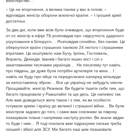
міністерство…
– Це не вторгнення, а велика паніка у вас в голові, –
відповідає міністр оборони воюючої країни. – І грошей армії
достатньо.
За два дні, коли вже всім було очевидно, що вторгнення буде
от-от, міністр в ефірі ТБ розповідав про «відсутність ударного
угруповання в Білорусі»… Розповідав спокійно, без паніки. Це
обернулося країні страшною панікою 24 лютого і страшними
втратами. Це коштувало нам Бучу, Ірпінь, Гостомель,
Ворзель, Демидів, Іванків і багато інших міст і сіл з
закатованими тисячами українців… Не писатиму тут навіть
про південь, де дуже були потрібні артилерія та міни… І
навіть не буду про яйця та передплачені наперед мільярди
за непоставлену зброю… Все це українці не забудуть ніколи.
Прощавайте, міністр Резніков. Ви будете тішити себе тим, що
багато працювали у Рамштайні та ще десь. Це напевно так.
Але вам доведеться жити також і з тим, як ви особисто
готували армію і країну до великої і страшної війни… Ви були
міністром задовго до того, і саме вам союзники за півроку
показували плани і напрямки наступу росіян. Ви знали звідки
то буде і чим… Я тоді поклала вам підрахунки скільки треба
грошей і зброї для ЗСУ. Ми багато над цим працювали,