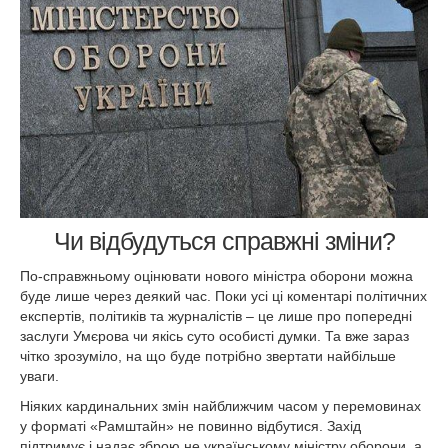
Чи відбудуться справжні зміни?
По-справжньому оцінювати нового міністра оборони можна
буде лише через деякий час. Поки усі ці коментарі політичних
експертів, політиків та журналістів – це лише про попередні
заслуги Умєрова чи якісь суто особисті думки. Та вже зараз
чітко зрозуміло, на що буде потрібно звертати найбільше
уваги.
Ніяких кардинальних змін найближчим часом у перемовинах
у форматі «Рамштайн» не повинно відбутися. Захід
підтримує і надає зброю не українському міністру оборони, а