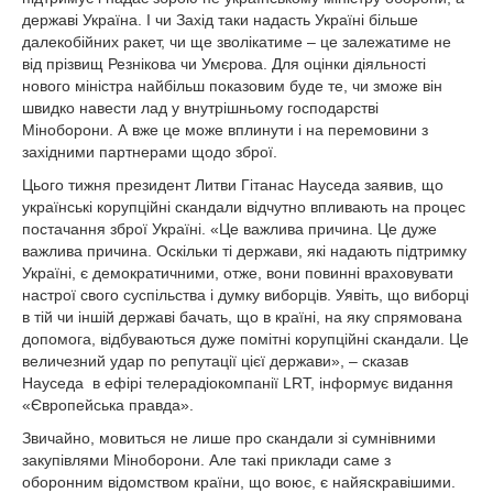
державі Україна. І чи Захід таки надасть Україні більше
далекобійних ракет, чи ще зволікатиме – це залежатиме не
від прізвищ Резнікова чи Умєрова. Для оцінки діяльності
нового міністра найбільш показовим буде те, чи зможе він
швидко навести лад у внутрішньому господарстві
Міноборони. А вже це може вплинути і на перемовини з
західними партнерами щодо зброї.
Цього тижня президент Литви Гітанас Науседа заявив, що
українські корупційні скандали відчутно впливають на процес
постачання зброї Україні. «Це важлива причина. Це дуже
важлива причина. Оскільки ті держави, які надають підтримку
Україні, є демократичними, отже, вони повинні враховувати
настрої свого суспільства і думку виборців. Уявіть, що виборці
в тій чи іншій державі бачать, що в країні, на яку спрямована
допомога, відбуваються дуже помітні корупційні скандали. Це
величезний удар по репутації цієї держави», – сказав
Науседа в ефірі телерадіокомпанії LRT, інформує видання
«Європейська правда».
Звичайно, мовиться не лише про скандали зі сумнівними
закупівлями Міноборони. Але такі приклади саме з
оборонним відомством країни, що воює, є найяскравішими.