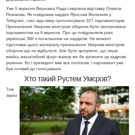
Уже 5 вересня Верховна Рада схвалила відставку Олексія
Резнікова. Як повідомив нардеп Ярослав Железняк у
Telegram, «за» відставку проголосувало 327 парламентарів.
Призначення Умєрова міністром оборони було заплановане
парламентом на 6 вересня. Про це повідомляли різні
українські ЗМІ з посиланням на нардепів. На момент
підготовки цього матеріалу призначення Умєрова міністром
оборони ще не відбулося. Але було зрозуміло, що лише
якийсь масштабний форс-мажор міг би зупинити це кадрове
рішення. Бо і президент вже все оголосив, і парламент уже
був готовий до голосування.
Хто такий Рустем Умєров?
Тож
зараз