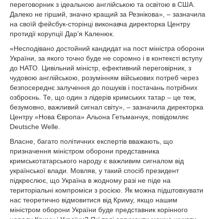
переговорник з ідеальною англійською та освітою в США.
Далеко не гірший, значно кращий за Резнікова», – зазначила
на своїй фейсбук-сторінці виконавча директорка Центру
протидії корупції Дар’я Каленюк.
«Несподівано достойний кандидат на пост міністра оборони
України, за якого точно буде не соромно і в контексті вступу
до НАТО. Цивільний міністр, ефективний переговірник, з
чудовою англійською, розумінням військових потреб через
безпосереднє залучення до пошуків і постачань потрібних
озброєнь. Те, що один з лідерів кримських татар – це теж,
безумовно, важливий сигнал світу», – зазначила директорка
Центру «Нова Європа» Альона Гетьманчук, повідомляє
Deutsche Welle.
Власне, багато політичних експертів вважають, що
призначення міністром оборони представника
кримськотатарського народу є важливим сигналом від
української влади. Мовляв, у такий спосіб президент
підкреслює, що Україна в жодному разі не піде на
територіальні компроміси з росією. Як можна підштовхувати
нас теоретично відмовитися від Криму, якщо нашим
міністром оборони України буде представник корінного