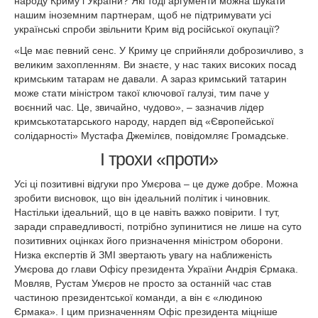
народу Криму і України? Які тоді аргументи можна шукати
нашим іноземним партнерам, щоб не підтримувати усі
українські спроби звільнити Крим від російської окупації?
«Це має певний сенс. У Криму це сприйняли доброзичливо, з
великим захопленням. Ви знаєте, у нас таких високих посад
кримським татарам не давали. А зараз кримський татарин
може стати міністром такої ключової галузі, тим паче у
воєнний час. Це, звичайно, чудово», – зазначив лідер
кримськотатарського народу, нардеп від «Європейської
солідарності» Мустафа Джемілєв, повідомляє Громадське.
І трохи «проти»
Усі ці позитивні відгуки про Умєрова – це дуже добре. Можна
зробити висновок, що він ідеальний політик і чиновник.
Настільки ідеальний, що в це навіть важко повірити. І тут,
заради справедливості, потрібно зупинитися не лише на суто
позитивних оцінках його призначення міністром оборони.
Низка експертів й ЗМІ звертають увагу на наближеність
Умєрова до глави Офісу президента України Андрія Єрмака.
Мовляв, Рустам Умєров не просто за останній час став
частиною президентської команди, а він є «людиною
Єрмака». І цим призначенням Офіс президента міцніше