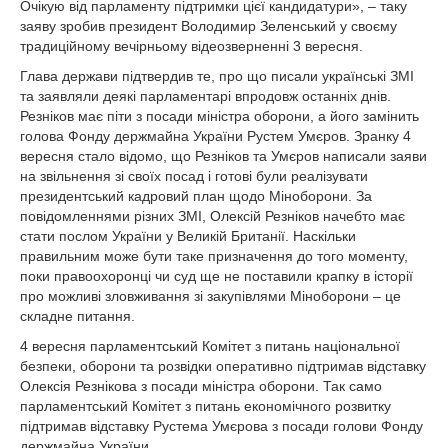
Очікую від парламенту підтримки цієї кандидатури», – таку
заяву зробив президент Володимир Зеленський у своєму
традиційному вечірньому відеозверненні 3 вересня.
Глава держави підтвердив те, про що писали українські ЗМІ
та заявляли деякі парламентарі впродовж останніх днів.
Резніков має піти з посади міністра оборони, а його замінить
голова Фонду держмайна України Рустем Умєров. Зранку 4
вересня стало відомо, що Резніков та Умєров написали заяви
на звільнення зі своїх посад і готові були реалізувати
президентський кадровий план щодо Міноборони. За
повідомленнями різних ЗМІ, Олексій Резніков начебто має
стати послом України у Великій Британії. Наскільки
правильним може бути таке призначення до того моменту,
поки правоохоронці чи суд ще не поставили крапку в історії
про можливі зловживання зі закупівлями Міноборони – це
складне питання.
4 вересня парламентський Комітет з питань національної
безпеки, оборони та розвідки оперативно підтримав відставку
Олексія Резнікова з посади міністра оборони. Так само
парламентський Комітет з питань економічного розвитку
підтримав відставку Рустема Умєрова з посади голови Фонду
держмайна України.