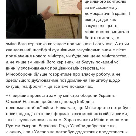
цивільного контролю
за військовими у
демократичній країні. І
якщо до деяких
закупівель цього
міністерства виникало
багато питань, то
зміна його керівника виглядає правильною і логічною. А от чи
скандальний шлейф зі сумнівними закупівлями зникне після
призначення нового міністра, чи буде очищене міністерство,
а не лише змінений його керівник, чи будуть покарані усі
винні у зловживаннях працівники міністерства, чи
Мінооборони більше говоритиме про власну роботу, а не
здебільшого дублюватиме повідомлення Генштабу щодо
ситуації на фронті – це все вже покаже час.
«Я вирішив провести заміну міністра оборони України.
Олексій Резніков пройшов ці понад 550 днів
повномасштабної війни. Я вважаю, що Міністерство потребує
нових підходів та інших форматів взаємодії як із військовими,
так і з суспільством загалом. Зараз очолити Міністерство має
Рустем Умєров. Верховна Рада України добре знає цю
людину, і пан Умєров не потребує додаткових представлень.