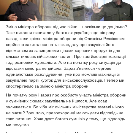
КУЛЬТУРА
СПОРТ
ОПИТУВАННЯ
Зміна міністра оборони під час війни – наскільки це доцільно?
Таке питання виникало у багатьох українців ще пів року
назад, коли крісло міністра оборони під Олексієм Резніковим
серйозно захиталося на тлі скандалу про закупівлі його
відомством за завищеними цінами харчових продуктів для
кількох тилових військових частин. Про такі ймовірні махінації
тоді розповіли журналісти. Але на початку року ситуація до
відставки міністра не дійшла. Зараз з’явилося чергове
журналістське розслідування, уже про можливі махінації зі
закупівлею партії курток для військовослужбовців. І тепер ми
спостерігаємо за зміною міністра оборони.
На початку року і зараз про особисту участь міністра оборони
у сумнівних схемах закупівель не йшлося. Але осад
залишається. Бо хіба міг очільник міністерства взагалі нічого
не знати? Зрештою, правоохоронці мають дати відповідь на
таке питання. Хоча дуже багато сумнівів у тому, що відповідь
ми почуємо.