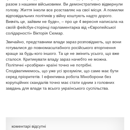
разом з нашими військовими. Ви демонстративно відвернули
голову. Життя інколи все розставляє на свої місця. А помилки
відповідальних політиків у війну коштують надто дорого.
Вивчіть це, зайвим не буде», – про це 4 вересня написала на
своїй фейсбук-сторінці парламентарка від «Європейської
солідарності» Вікторія Сюмар.
Звичайно, представники влади зараз розповідають, що вони
готувалися до повномасштабного російського вторгнення
краще за будь-кого іншого. Та це не змінить усього, що вже
сталося. Критикувати владу зараз начебто не можна.
Політичні «розбірки» країні точно не потрібні.
Сподіватимемось, що уже усі зрозуміли, що саме має бути
серед пріоритетів. І ефективна робота Міноборони без
корупційних скандалів точно має стати одним з головних
завдань для влади та всього українського суспільства.
коментарі відсутні