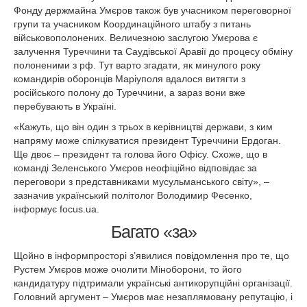
Фонду держмайна Умєров також був учасником переговорної
групи та учасником Координаційного штабу з питань
військовополонених. Величезною заслугою Умєрова є
залучення Туреччини та Саудівської Аравії до процесу обміну
полоненими з рф. Тут варто згадати, як минулого року
командирів оборонців Маріуполя вдалося витягти з
російського полону до Туреччини, а зараз вони вже
перебувають в Україні.
«Кажуть, що він один з трьох в керівництві держави, з ким
напряму може спілкуватися президент Туреччини Ердоган.
Ще двоє – президент та голова його Офісу. Схоже, що в
команді Зеленського Умєров неофіційно відповідає за
переговори з представниками мусульманського світу», –
зазначив український політолог Володимир Фесенко,
інформує focus.ua.
Багато «за»
Щойно в інформпросторі з’явилися повідомлення про те, що
Рустем Умєров може очолити Міноборони, то його
кандидатуру підтримали українські антикорупційні організації.
Головний аргумент – Умєров має незаплямовану репутацію, і