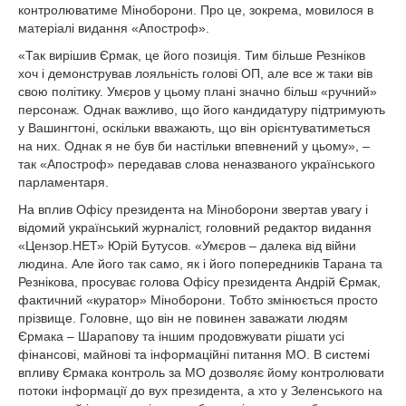
контролюватиме Міноборони. Про це, зокрема, мовилося в
матеріалі видання «Апостроф».
«Так вирішив Єрмак, це його позиція. Тим більше Резніков
хоч і демонстрував лояльність голові ОП, але все ж таки вів
свою політику. Умєров у цьому плані значно більш «ручний»
персонаж. Однак важливо, що його кандидатуру підтримують
у Вашингтоні, оскільки вважають, що він орієнтуватиметься
на них. Однак я не був би настільки впевнений у цьому», –
так «Апостроф» передавав слова неназваного українського
парламентаря.
На вплив Офісу президента на Міноборони звертав увагу і
відомий український журналіст, головний редактор видання
«Цензор.НЕТ» Юрій Бутусов. «Умєров – далека від війни
людина. Але його так само, як і його попередників Тарана та
Резнікова, просуває голова Офісу президента Андрій Єрмак,
фактичний «куратор» Міноборони. Тобто змінюється просто
прізвище. Головне, що він не повинен заважати людям
Єрмака – Шарапову та іншим продовжувати рішати усі
фінансові, майнові та інформаційні питання МО. В системі
впливу Єрмака контроль за МО дозволяє йому контролювати
потоки інформації до вух президента, а хто у Зеленського на