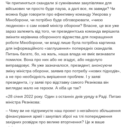
Чи припиняться скандали зі сумнівними закупівлями для
військових чи просто буде пауза, а далі все, як завжди? Чи
можна буде говорити про ефективну команду Умєрова у
Міноборони, чи потрібно буде обговорювати, «чиєю
людиною» є сам новий міністр оборони? Власне, це все уже
зараз залежить від того, чи президентська команда вирішила
змінити керівника оборонного відомства для покращення
роботи Міноборони, чи владі лише була потрібна картинка
для інформаційного «заглушення» попередніх скандалів.
Питань багато, бо, на жаль, наша влада не вміє визнавати
помилок. Вона про них або не згадує, або недолуго
виправдовує. Як уже зазначалося, президент, анонсуючи
зміну міністра оборони, заявив про потребу «нових підходів»,
а не про необхідність вирішення проблем. І у заяві
президента, і у заяві про відставку самого Резнікова він
виглядає мало не героєм. А хіба це так?
«28 січня 2022 року. Один з останніх днів уряду в Раді. Питаю
міністра Резнікова:
– Чому ви не підтримуєте наш проект з негайного збільшення
фінансування армії і закупівлі зброї на тлі попередження
західних розвідок про велике вторгнення? Це ж ваше