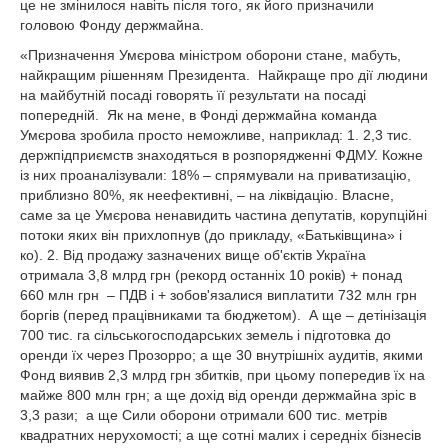
це не змінилося навіть після того, як його призначили
головою Фонду держмайна.
«Призначення Умєрова міністром оборони стане, мабуть,
найкращим рішенням Президента. Найкраще про дії людини
на майбутній посаді говорять її результати на посаді
попередній. Як на мене, в Фонді держмайна команда
Умєрова зробила просто неможливе, наприклад: 1. 2,3 тис.
держпідприємств знаходяться в розпорядженні ФДМУ. Кожне
із них проаналізували: 18% – спрямували на приватизацію,
приблизно 80%, як неефективні, – на ліквідацію. Власне,
саме за це Умєрова ненавидить частина депутатів, корупційні
потоки яких він прихлопнув (до прикладу, «Батьківщина» і
ко). 2. Від продажу зазначених вище об'єктів Україна
отримала 3,8 млрд грн (рекорд останніх 10 років) + понад
660 млн грн – ПДВ і + зобов'язалися виплатити 732 млн грн
боргів (перед працівниками та бюджетом). А ще – детінізація
700 тис. га сільськогосподарських земель і підготовка до
оренди їх через Прозорро; а ще 30 внутрішніх аудитів, якими
Фонд виявив 2,3 млрд грн збитків, при цьому попередив їх на
майже 800 млн грн; а ще дохід від оренди держмайна зріс в
3,3 рази; а ще Сили оборони отримали 600 тис. метрів
квадратних нерухомості; а ще сотні малих і середніх бізнесів