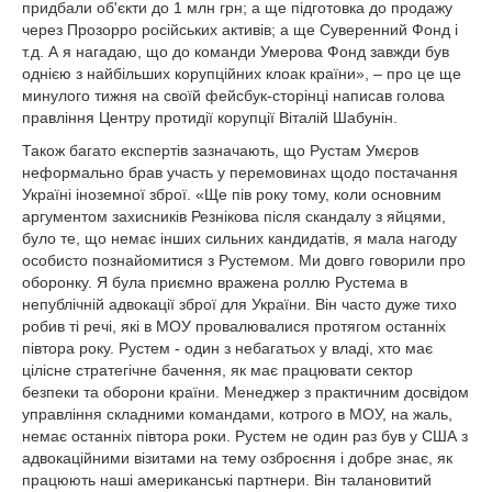
придбали об'єкти до 1 млн грн; а ще підготовка до продажу
через Прозорро російських активів; а ще Суверенний Фонд і
т.д. А я нагадаю, що до команди Умерова Фонд завжди був
однією з найбільших корупційних клоак країни», – про це ще
минулого тижня на своїй фейсбук-сторінці написав голова
правління Центру протидії корупції Віталій Шабунін.
Також багато експертів зазначають, що Рустам Умєров
неформально брав участь у перемовинах щодо постачання
Україні іноземної зброї. «Ще пів року тому, коли основним
аргументом захисників Резнікова після скандалу з яйцями,
було те, що немає інших сильних кандидатів, я мала нагоду
особисто познайомитися з Рустемом. Ми довго говорили про
оборонку. Я була приємно вражена роллю Рустема в
непублічній адвокації зброї для України. Він часто дуже тихо
робив ті речі, які в МОУ провалювалися протягом останніх
півтора року. Рустем - один з небагатьох у владі, хто має
цілісне стратегічне бачення, як має працювати сектор
безпеки та оборони країни. Менеджер з практичним досвідом
управління складними командами, котрого в МОУ, на жаль,
немає останніх півтора роки. Рустем не один раз був у США з
адвокаційними візитами на тему озброєння і добре знає, як
працюють наші американські партнери. Він талановитий