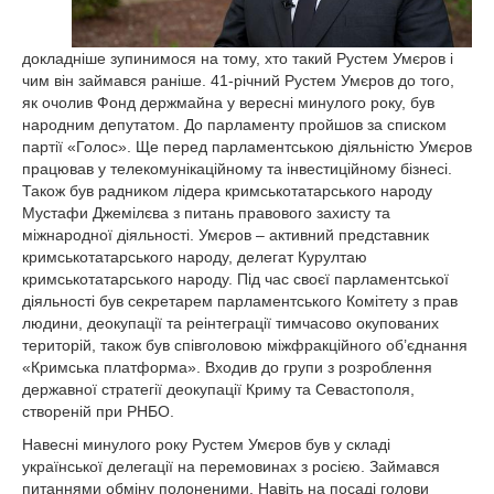
докладніше зупинимося на тому, хто такий Рустем Умєров і
чим він займався раніше. 41-річний Рустем Умєров до того,
як очолив Фонд держмайна у вересні минулого року, був
народним депутатом. До парламенту пройшов за списком
партії «Голос». Ще перед парламентською діяльністю Умєров
працював у телекомунікаційному та інвестиційному бізнесі.
Також був радником лідера кримськотатарського народу
Мустафи Джемілєва з питань правового захисту та
міжнародної діяльності. Умєров – активний представник
кримськотатарського народу, делегат Курултаю
кримськотатарського народу. Під час своєї парламентської
діяльності був секретарем парламентського Комітету з прав
людини, деокупації та реінтеграції тимчасово окупованих
територій, також був співголовою міжфракційного об’єднання
«Кримська платформа». Входив до групи з розроблення
державної стратегії деокупації Криму та Севастополя,
створеній при РНБО.
Навесні минулого року Рустем Умєров був у складі
української делегації на перемовинах з росією. Займався
питаннями обміну полоненими. Навіть на посаді голови