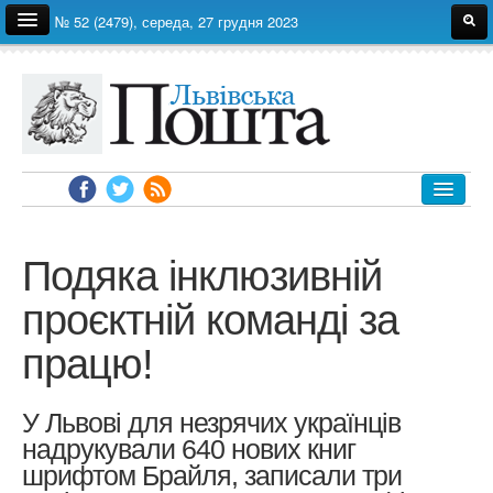
№ 52 (2479), середа, 27 грудня 2023
Про газету
Редакція
Автори
Реклама
Архів
ЛЬВІВ
УКРАЇНА
Подяка інклюзивній
ЕКОНОМІКА
проєктній команді за
ПОЛІТИКА
працю!
СВІТ
СУСПІЛЬСТВО
У Львові для незрячих українців
ЗДОРОВ'Я
надрукували 640 нових книг
НАУКА
шрифтом Брайля, записали три