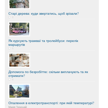
Старі дерева: куди звертатись, щоб зрізали?
1
Як курсують трамваї та тролейбуси: перелік
маршрутів
1
Допомога по безробіттю: скільки виплачують та як
отримати?
1
Опалення в електротранспорті: при якій температурі?
Марія Терендій