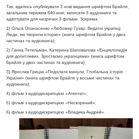
Так, вдалось опублікувати 3 нові видання шрифтом Брайля,
загальним тиражем 640 книг, записати 3 аудіокниги та
адаптувати для незрячих 3 фільми. Зокрема:
1) Ольга Опанасенко «Любомир Гузар. Видатні українці.
Люди, які творили історію» (книга шрифтом Брайля у двох
частинах та аудіокнига);
2) Ганна Тетельман, Катерина Шаповалова «Енциклопедія
для допитливих. Зростаємо українцями» (книга шрифтом
Брайля у двох частинах та аудіокнига);
3) Ярослав Грицак «Подолати минуле. Глобальна історія
України» (книга шрифтом Брайля у восьми частинах та
аудіокнига);
4) фільм з аудіодискрипцією «Атентат»;
5) фільм з аудіодискрипцією «Нескорений»;
6) фільм з аудіодискрипцією «Владика Андрей».