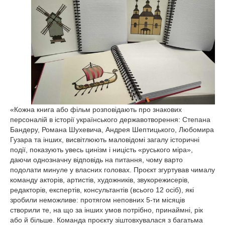
«Кожна книга або фільм розповідають про знакових
персоналій в історії українського державотворення: Степана
Бандеру, Романа Шухевича, Андрея Шептицького, Любомира
Гузара та інших, висвітлюють маловідомі загалу історичні
події, показують увесь цинізм і ницість «руського міра»,
даючи однозначну відповідь на питання, чому варто
подолати минуле у власних головах. Проєкт згуртував чималу
команду акторів, артистів, художників, звукорежисерів,
редакторів, експертів, консультантів (всього 12 осіб), які
зробили неможливе: протягом неповних 5-ти місяців
створили те, на що за інших умов потрібно, принаймні, рік
або й більше. Команда проєкту зіштовхувалася з багатьма