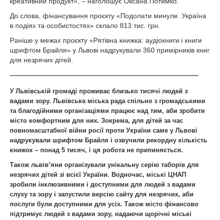
креативний продукт», – наголошує Оксана Потимко.
До слова, фінансування проєкту «Подолати минуле. Україна
в подіях та особистостях» склало 813 тис. грн.
Раніше у межах проєкту «Рятівна книжка: аудіокниги і книги
шрифтом Брайля» у Львові надрукували 360 примірників книг
для незрячих дітей.
У Львівській громаді проживає близько тисячі людей з
вадами зору. Львівська міська рада спільно з громадськими
та благодійними організаціями працює над тим, аби зробити
місто комфортним для них. Зокрема, для дітей за час
повномасштабної війни росії проти України саме у Львові
надрукували шрифтом Брайля і озвучили рекордну кількість
книжок – понад 5 тисяч, і ця робота не припиняється.
Також львів’яни організували унікальну серію таборів для
незрячих дітей зі всієї України. Водночас, міські ЦНАП
зробили інклюзивними і доступними для людей з вадами
слуху та зору і запустили версію сайту для незрячих, аби
послуги були доступними для усіх. Також місто фінансово
підтримує людей з вадами зору, надаючи щорічні міські