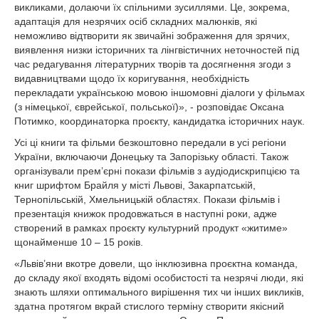
викликами, долаючи їх спільними зусиллями. Це, зокрема,
адаптація для незрячих осіб складних малюнків, які
неможливо відтворити як звичайні зображення для зрячих,
виявлення низки історичних та лінгвістичних неточностей під
час редагування літературних творів та досягнення згоди з
видавництвами щодо їх коригування, необхідність
перекладати українською мовою іншомовні діалоги у фільмах
(з німецької, єврейської, польської)», - розповідає Оксана
Потимко, координаторка проєкту, кандидатка історичних наук.
Усі ці книги та фільми безкоштовно передали в усі регіони
України, включаючи Донецьку та Запорізьку області. Також
організували прем’єрні покази фільмів з аудіодискрипцією та
книг шрифтом Брайля у місті Львові, Закарпатській,
Тернопільській, Хмельницькій областях. Покази фільмів і
презентація книжок продовжаться в наступні роки, адже
створений в рамках проєкту культурний продукт «житиме»
щонайменше 10 – 15 років.
«Львів’яни вкотре довели, що інклюзивна проєктна команда,
до складу якої входять відомі особистості та незрячі люди, які
знають шляхи оптимального вирішення тих чи інших викликів,
здатна протягом вкрай стислого терміну створити якісний