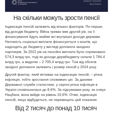
На скільки можуть зрости пенсії
Індексація пенсій залежить від кількох факторів. По-перше,
від доходів бюджету. Війна триває вже другий рік, на її
фінансування йдуть майже всі внутрішні доходи держави.
Натомість соціальні виплати фінансуються з коштів, що
надходять до бюджету у вигляді допомоги західних
партнерів. За 2022 рік на пенсійні виплати було спрямовано
574,3 млрд грн, тоді як доходи держбюджету склали 1 784,4
млрд грн, а видатки – 2 705,4 млрд грн. Тож від обсягів
західної допомоги залежить і розмір пенсій у 2024 році.
Другий фактор, який впливає на індексацію пенсій, – річна
інфляція, тобто зростання споживчих цін. За даними
Державної служби статистики, у серпні річна інфляція в
Україні сповільнилася до 8,6%. За підсумками року, як очікує
Нацбанк, вона вийде на рівень 10,6%. Отже, індексація
пенсій, якщо відбудеться, не перевищить цей показник.
Від 2 тисяч до понад 10 тисяч