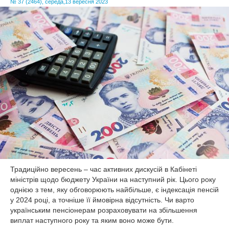
№ 37 (2464), середа,13 вересня 2023
КУЛЬТУРА
СПОРТ
ОПИТУВАННЯ
Традиційно вересень – час активних дискусій в Кабінеті
міністрів щодо бюджету України на наступний рік. Цього року
однією з тем, яку обговорюють найбільше, є індексація пенсій
у 2024 році, а точніше її ймовірна відсутність. Чи варто
українським пенсіонерам розраховувати на збільшення
виплат наступного року та яким воно може бути.