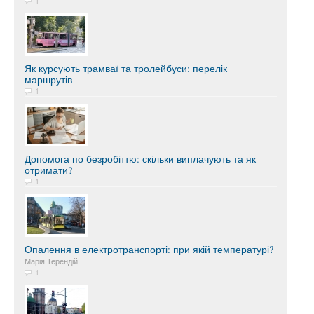
1
Як курсують трамваї та тролейбуси: перелік
маршрутів
1
Допомога по безробіттю: скільки виплачують та як
отримати?
1
Опалення в електротранспорті: при якій температурі?
Марія Терендій
1