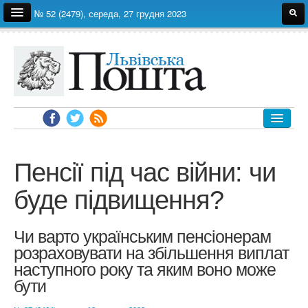
№ 52 (2479), середа, 27 грудня 2023
Про газету
Редакція
Автори
Реклама
Архів
ЛЬВІВ
УКРАЇНА
Пенсії під час війни: чи
ЕКОНОМІКА
буде підвищення?
ПОЛІТИКА
СВІТ
Чи варто українським пенсіонерам
СУСПІЛЬСТВО
розраховувати на збільшення виплат
наступного року та яким воно може
ЗДОРОВ'Я
бути
НАУКА