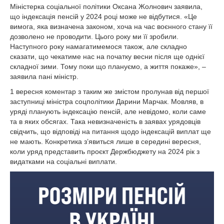
Міністерка соціальної політики Оксана Жолнович заявила,
що індексація пенсій у 2024 році може не відбутися. «Це
вимога, яка визначена законом, хоча на час воєнного стану її
дозволено не проводити. Цього року ми її зробили.
Наступного року намагатимемося також, але складно
сказати, що чекатиме нас на початку весни після ще однієї
складної зими. Тому поки що плануємо, а життя покаже», –
заявила пані міністр.
1 вересня коментар з таким же змістом пролунав від першої
заступниці міністра соцполітики Дарини Марчак. Мовляв, в
уряді планують індексацію пенсій, але невідомо, коли саме
та в яких обсягах. Така невизначеність в заявах урядовців
свідчить, що відповіді на питання щодо індексацій виплат ще
не мають. Конкретика з’явиться лише в середині вересня,
коли уряд представить проєкт Держбюджету на 2024 рік з
видатками на соціальні виплати.