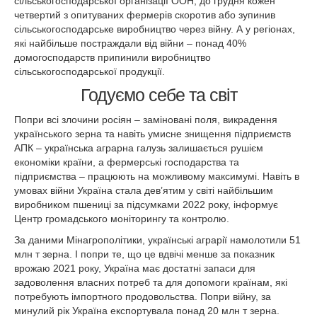
сільськогосподарської організації ООН, до грудня кожен
четвертий з опитуваних фермерів скоротив або зупинив
сільськогосподарське виробництво через війну. А у регіонах,
які найбільше постраждали від війни – понад 40%
домогосподарств припинили виробництво
сільськогосподарської продукції.
Годуємо себе та світ
Попри всі злочини росіян – заміновані поля, викрадення
українського зерна та навіть умисне знищення підприємств
АПК – українська аграрна галузь залишається рушієм
економіки країни, а фермерські господарства та
підприємства – працюють на можливому максимумі. Навіть в
умовах війни Україна стала дев’ятим у світі найбільшим
виробником пшениці за підсумками 2022 року, інформує
Центр громадського моніторингу та контролю.
За даними Мінагрополітики, українські аграрії намолотили 51
млн т зерна. І попри те, що це вдвічі менше за показник
врожаю 2021 року, Україна має достатні запаси для
задоволення власних потреб та для допомоги країнам, які
потребують імпортного продовольства. Попри війну, за
минулий рік Україна експортувала понад 20 млн т зерна.