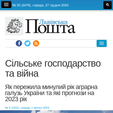
№ 52 (2479), середа, 27 грудня 2023
Про газету
Редакція
Автори
Реклама
Архів
ЛЬВІВ
УКРАЇНА
Сільське господарство
ЕКОНОМІКА
та війна
ПОЛІТИКА
СВІТ
Як пережила минулий рік аграрна
СУСПІЛЬСТВО
галузь України та які прогнози на
2023 рік
ЗДОРОВ'Я
НАУКА
№ 5 (2431), середа, 1 лютого 2023