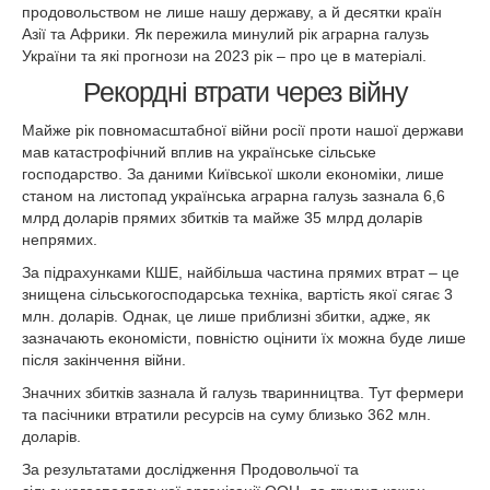
продовольством не лише нашу державу, а й десятки країн
Азії та Африки. Як пережила минулий рік аграрна галузь
України та які прогнози на 2023 рік – про це в матеріалі.
Рекордні втрати через війну
Майже рік повномасштабної війни росії проти нашої держави
мав катастрофічний вплив на українське сільське
господарство. За даними Київської школи економіки, лише
станом на листопад українська аграрна галузь зазнала 6,6
млрд доларів прямих збитків та майже 35 млрд доларів
непрямих.
За підрахунками КШЕ, найбільша частина прямих втрат – це
знищена сільськогосподарська техніка, вартість якої сягає 3
млн. доларів. Однак, це лише приблизні збитки, адже, як
зазначають економісти, повністю оцінити їх можна буде лише
після закінчення війни.
Значних збитків зазнала й галузь тваринництва. Тут фермери
та пасічники втратили ресурсів на суму близько 362 млн.
доларів.
За результатами дослідження Продовольчої та