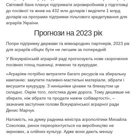
Світовий банк планує підтримати агровиробників у підготовці
до посівної та жнив на 432 млн доларів і виділити 1 млрд
доларів на програми підтримки пільгового кредитування для
аграріїв України.
Прогнози на 2023 рік
Попри підтримку держави та міжнародних партнерів, 2023 рік
для аграріїв обіцяє бути не легшим за попередній.
У Всеукраїнській аграрній раді прогнозують нове скорочення
посівних площ пшениці, ячменю та кукурудзи.
«Аграріям потрібно витратити багато ресурсів на збиральну
кампанію: закупити паливно-мастильні матеріали, зібрати і
висушити кукурудзу. З нинішніми цінами та блекаутом це
складно. Окрім того, логістика дуже дорога. Тому дешевше не
збирати, ніж зібрати та продати нижче собівартості», –
зазначив заступник голови Всеукраїнської аграрної ради
Денис Марчук.
Натомість, на думку радника міністра агрополітики Михайла
Соколова, ринок переорієнтується на виробництво не
зернових, а олійних культур. Адже вони дають меншу