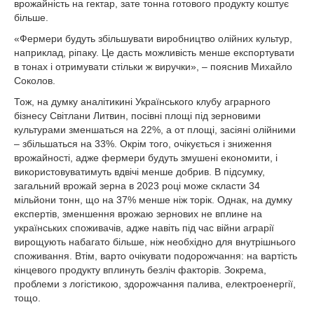
врожайність на гектар, зате тонна готового продукту коштує
більше.
«Фермери будуть збільшувати виробництво олійних культур,
наприклад, ріпаку. Це дасть можливість менше експортувати
в тонах і отримувати стільки ж виручки», – пояснив Михайло
Соколов.
Тож, на думку аналітикині Українського клубу аграрного
бізнесу Світлани Литвин, посівні площі під зерновими
культурами зменшаться на 22%, а от площі, засіяні олійними
– збільшаться на 33%. Окрім того, очікується і зниження
врожайності, адже фермери будуть змушені економити, і
використовуватимуть вдвічі менше добрив. В підсумку,
загальний врожай зерна в 2023 році може скласти 34
мільйони тонн, що на 37% менше ніж торік. Однак, на думку
експертів, зменшення врожаю зернових не вплине на
українських споживачів, адже навіть під час війни аграрії
вирощують набагато більше, ніж необхідно для внутрішнього
споживання. Втім, варто очікувати подорожчання: на вартість
кінцевого продукту вплинуть безліч факторів. Зокрема,
проблеми з логістикою, здорожчання палива, електроенергії,
тощо.