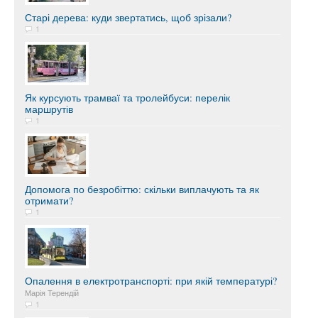
Старі дерева: куди звертатись, щоб зрізали?
1
Як курсують трамваї та тролейбуси: перелік
маршрутів
1
Допомога по безробіттю: скільки виплачують та як
отримати?
1
Опалення в електротранспорті: при якій температурі?
Марія Терендій
1