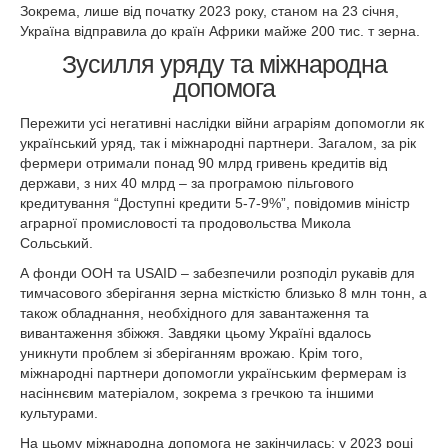
Зокрема, лише від початку 2023 року, станом на 23 січня,
Україна відправила до країн Африки майже 200 тис. т зерна.
Зусилля уряду та міжнародна
допомога
Пережити усі негативні наслідки війни аграріям допомогли як
український уряд, так і міжнародні партнери. Загалом, за рік
фермери отримали понад 90 млрд гривень кредитів від
держави, з них 40 млрд – за програмою пільгового
кредитування “Доступні кредити 5-7-9%”, повідомив міністр
аграрної промисловості та продовольства Микола
Сольський.
А фонди ООН та USAID – забезпечили розподіл рукавів для
тимчасового зберігання зерна місткістю близько 8 млн тонн, а
також обладнання, необхідного для завантаження та
вивантаження збіжжя. Завдяки цьому Україні вдалось
уникнути проблем зі зберіганням врожаю. Крім того,
міжнародні партнери допомогли українським фермерам із
насіннєвим матеріалом, зокрема з гречкою та іншими
культурами.
На цьому міжнародна допомога не закінчилась: у 2023 році