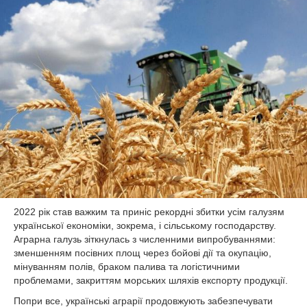
КУЛЬТУРА
СПОРТ
ОПИТУВАННЯ
2022 рік став важким та приніс рекордні збитки усім галузям
української економіки, зокрема, і сільському господарству.
Аграрна галузь зіткнулась з численними випробуваннями:
зменшенням посівних площ через бойові дії та окупацію,
мінуванням полів, браком палива та логістичними
проблемами, закриттям морських шляхів експорту продукції.
Попри все, українські аграрії продовжують забезпечувати