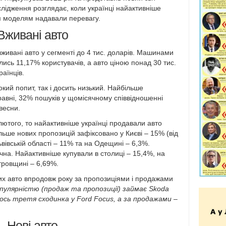
слідження розглядає, коли українці найактивніше
им моделям надавали перевагу.
Вживані авто
вживані авто у сегменті до 4 тис. доларів. Машинами
ились 11,17% користувачів, а авто ціною понад 30 тис.
раїнців.
кий попит, так і досить низький. Найбільше
равні, 32% пошуків у щомісячному співвідношенні
 весни.
лютого, то найактивніше українці продавали авто
ільше нових пропозицій зафіксовано у Києві – 15% (від
Львівській області – 11% та на Одещині – 6,3%.
чна. Найактивніше купували в столиці – 15,4%, на
тровщині – 6,69%.
х авто впродовж року за пропозиціями і продажами
пулярністю (продаж та пропозиції) займає Skoda
А ось третя сходинка у Ford Focus, а за продажами –
Нові авто