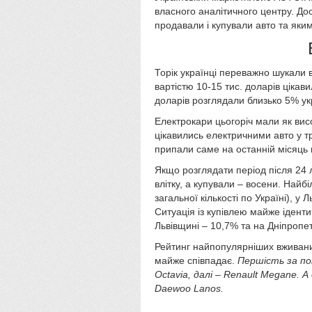
власного аналітичного центру. До
продавали і купували авто та як
Торік українці переважно шукали 
вартістю 10-15 тис. доларів цікав
доларів розглядали близько 5% ук
Електрокари цьогоріч мали як висо
цікавились електричними авто у т
припали саме на останній місяць
Якщо розглядати період після 24 
влітку, а купували – восени. Найб
загальної кількості по Україні), у 
Ситуація із купівлею майже іденти
Львівщині – 10,7% та на Дніпропе
Рейтинг найпопулярніших вживани
майже співпадає.
Першість за по
Octavia, далі – Renault Megane. 
Daewoo Lanos.