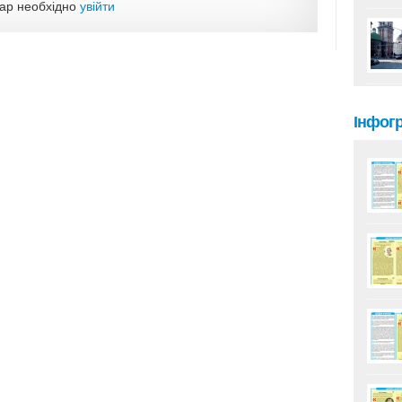
тар необхідно
увійти
Інфог