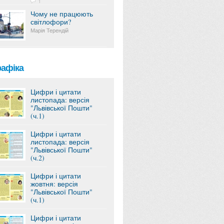
1
Чому не працюють
світлофори?
Марія Терендій
рафіка
Цифри і цитати
листопада: версія
"Львівської Пошти"
(ч.1)
Цифри і цитати
листопада: версія
"Львівської Пошти"
(ч.2)
Цифри і цитати
жовтня: версія
"Львівської Пошти"
(ч.1)
Цифри і цитати