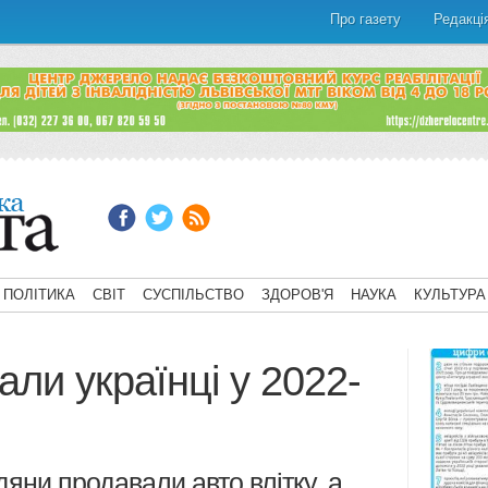
Про газету
Редакці
ПОЛІТИКА
СВІТ
СУСПІЛЬСТВО
ЗДОРОВ'Я
НАУКА
КУЛЬТУРА
али українці у 2022-
яни продавали авто влітку, а