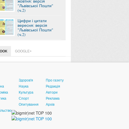
жовтня: версія
"Львівської Пошти"
(ч.2)
Цифри і цитати
вересня: версія
"Львівської Пошти"
(ч.2)
BOOK
GOOGLE+
Здоров'я
Про газету
їна
Наука
Редакція
оміка
Культура
Автори
тика
Спорт
Реклама
Опитування
Архів
ільство