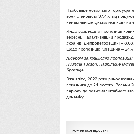
Найбільше нових авто торік україн
вони становили 37,4% від пошукови
найактивніше цікавились новими е
Якщо розглядати пропозиції нових
вересні. Найактивніший продаж-202
Україні), Дніпропетровщині – 8,6
щодо пропозиції: Київщина – 24%
Лідером за кількістю пропозицій
Hyundai Tucson. Найбільше купува
Sportage.
Вже влітку 2022 року ринок вживан
показника до 24 лютого. Восени 2
періоду до повномасштабного втор
динаміку.
коментарі відсутні