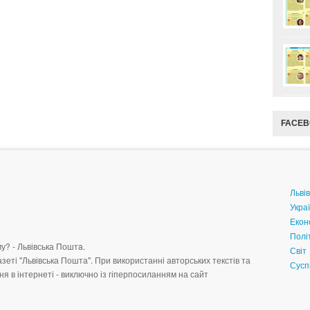
FACE
Львів
Укра
Екон
Полі
у? - Львівська Поштa.
Світ
зеті "Львівська Пошта". При використанні авторських текстів та
Сусп
я в інтернеті - виключно із гіперпосиланням на сайт