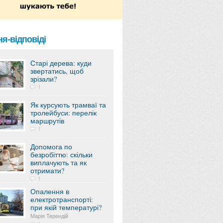
я-відповіді
Старі дерева: куди
звертатись, щоб
зрізали?
1
Як курсують трамваї та
тролейбуси: перелік
маршрутів
1
Допомога по
безробіттю: скільки
виплачують та як
отримати?
1
Опалення в
електротранспорті:
при якій температурі?
Марія Терендій