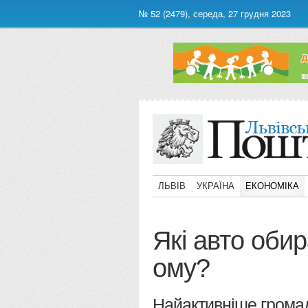
№ 52 (2479), середа, 27 грудня 2023
ЛЬВІВ
УКРАЇНА
ЕКОНОМІКА
Які авто обир
ому?
Найактивніше громад