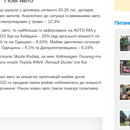
ці шукали у ціновому сегменті 20-25 тис. доларів,
х запитів. Аналогічно до ситуації із вживаними авто,
лектрокарами у травні – 12,3%.
Питанн
 авто, то найбільше їх зафіксовано на AUTO.RIA у
2 був на Київщині – 25% (від загальної кількості по
8% та на Одещині – 8,63%. Майже ідентична ситуація
, Одещина – 9,1% та Дніпропетровщина – 8,24%.
 стала Skoda Kodiaq, за нею Volkswagen Touareg та
ли торік Toyota RAV4, Renault Duster та Kia
их авто за кількістю пропозицій майже досяг
022-го продажі також майже наблизились до кількості
гнення. Ринок нових авто також показує позитивну